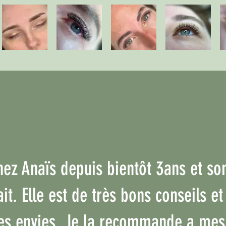
hez Anaïs depuis bientôt 3ans et son
ait. Elle est de très bons conseils e
mes envies. Je la recommande a mes