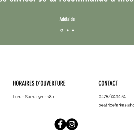
Adélaide
HORAIRES D'OUVERTURE
CONTACT
0475/22.94.51
Lun. - Sam. :
9h - 18h
beatricefarkas@h