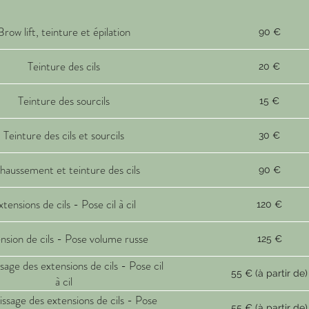
Brow lift, teinture et épilation
90 €
Teinture des cils
20 €
Teinture des sourcils
15 €
Teinture des cils et sourcils
30 €
haussement et teinture des cils
90 €
tensions de cils - Pose cil à cil
120 €
nsion de cils - Pose volume russe
125 €
age des extensions de cils - Pose cil
55 € (à partir de)
à cil
ssage des extensions de cils - Pose
55 € (à partir de)