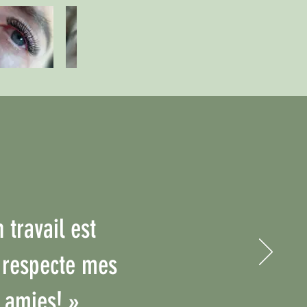
 travail est
t respecte mes
 amies! »