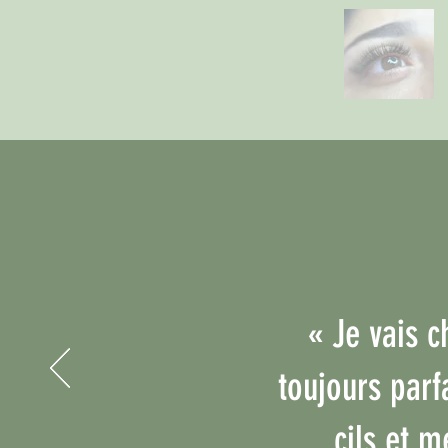
« Je vais c
toujours parf
cils et 