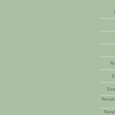
Re
Ex
Exte
Rempliss
Rempli