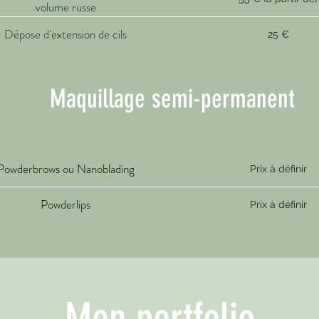
volume russe
Dépose d'extension de cils
25 €
Maquillage semi-permanent
Powderbrows ou Nanoblading
Prix à définir
Powderlips
Prix à définir
Mon portfolio