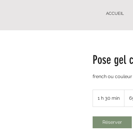
ACCUEIL
Pose gel c
french ou couleur
65
euros
1 h 30 min
1
6
3
0
m
Réserver
i